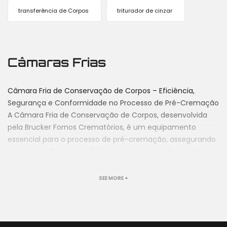
transferência de Corpos
triturador de cinzar
Câmaras Frias
Câmara Fria de Conservação de Corpos – Eficiência,
Segurança e Conformidade no Processo de Pré-Cremação
A Câmara Fria de Conservação de Corpos, desenvolvida
pela Brucker Fornos Crematórios, é um equipamento
essencial para o processo de pré-cremação, assegurando
a preservação adequada dos corpos com isolamento
completo do ambiente externo. Ideal para crematórios,
funerárias, clínicas veterinárias e hospitais, garante
SEE MORE +
qualidade, segurança sanitária e conformidade com as
exigências legais. Fabricada com materiais de alta
durabilidade e disponível em diferentes capacidades, a
câmara fria oferece um ambiente totalmente vedado,