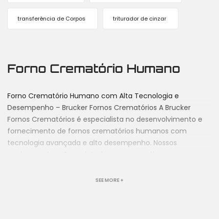
transferência de Corpos
triturador de cinzar
Forno Crematório Humano
Forno Crematório Humano com Alta Tecnologia e
Desempenho – Brucker Fornos Crematórios A Brucker
Fornos Crematórios é especialista no desenvolvimento e
fornecimento de fornos crematórios humanos com
tecnologia avançada e alto desempenho. Nossos
equipamentos são projetados para garantir um processo
de cremação humana eficiente, seguro e sustentável,
atendendo às exigências dos cemitérios, funerárias e
SEE MORE +
crematórios com máxima confiabilidade. O forno
crematório humano da Brucker alia produtividade e
economia, proporcionando soluções modernas que