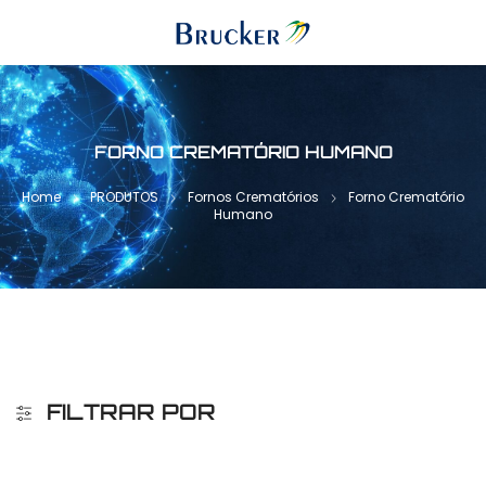
FORNO CREMATÓRIO HUMANO
Home
PRODUTOS
Fornos Crematórios
Forno Crematório
Humano
FILTRAR POR