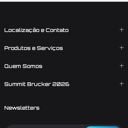
respeitam o meio ambiente e os valores humanos. Ideal
para instituições que buscam inovação, durabilidade e
excelência no serviço de cremação.
Localização e Contato
Produtos e Serviços
Quem Somos
Summit Brucker 2026
Newsletters