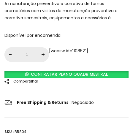
A manutenção preventiva e corretiva de fornos
crematórios com visitas de manutenção preventiva e
corretiva semestrais, equipamentos e acessórios é
fundamental para garantir o bom funcionamento,
segurança e eficiência operacional de crematórios em
Disponível por encomenda
todo o país.
[woosw id="10852"]
-
+
CONTRATAR PLANO QUADRIMESTRAL
Compartilhar
Free Shipping & Returns :
Negociado
SKU :
BRS04