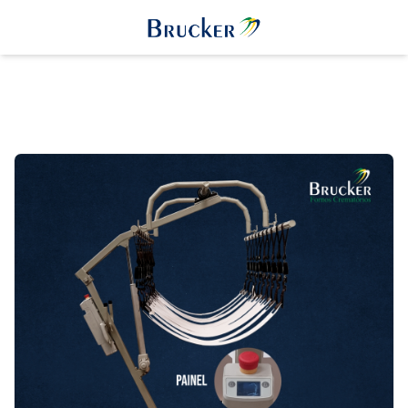
Home
PRODUTOS
Equipamentos para
Crematório
Equipamento para Cremação
Humana
Elevador de Transferência de Corpos