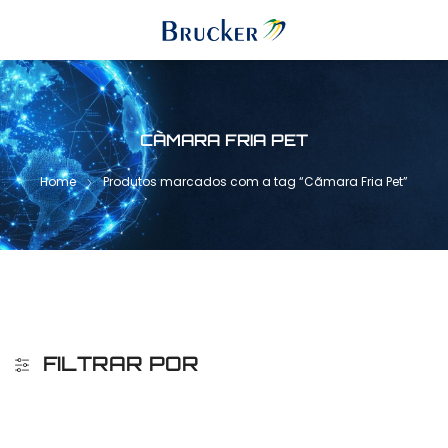
CÃMARA FRIA PET
Home
Produtos marcados com a tag “Cãmara Fria Pet”
FILTRAR POR