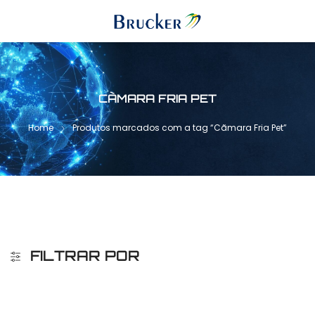
CÃMARA FRIA PET
Home
Produtos marcados com a tag “Cãmara Fria Pet”
FILTRAR POR