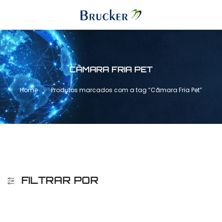
CÃMARA FRIA PET
Home
Produtos marcados com a tag “Cãmara Fria Pet”
FILTRAR POR